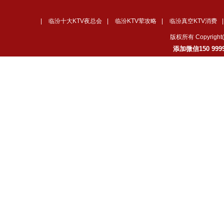
|
临汾十大KTV夜总会
|
临汾KTV荤攻略
|
临汾真空KTV消费
版权所有 Copyrig
添加微信150 99