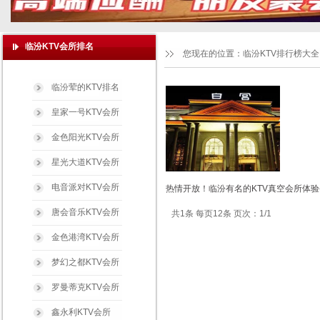
临汾KTV会所排名
您现在的位置：
临汾KTV排行榜大全
临汾荤的KTV排名
皇家一号KTV会所
金色阳光KTV会所
星光大道KTV会所
电音派对KTV会所
热情开放！临汾有名的KTV真空会所体验
唐会音乐KTV会所
共1条 每页12条 页次：1/1
金色港湾KTV会所
梦幻之都KTV会所
罗曼蒂克KTV会所
鑫永利KTV会所