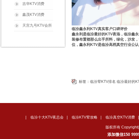
吉华KTV消费
鑫茂KTV消费
天宫九号KTV会所
临汾鑫永利KTV真实客户口碑评价
鑫永利是临汾最好的KTV夜场，临汾鑫永
装修布置都那么出乎所料，绿化，沙发，
位，鑫永利KTV是临汾高档真空行业公认
标签：
临汾荤KTV排名
临汾最好的K
|
临汾十大KTV夜总会
|
临汾KTV荤攻略
|
临汾真空KTV消费
版权所有 Copyrig
添加微信150 99