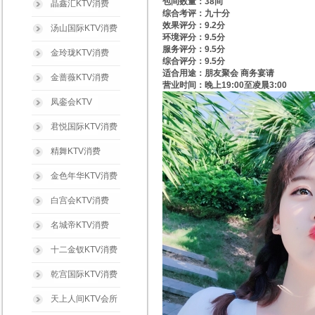
包间数量：38间
晶鑫汇KTV消费
综合考评：九十分
效果评分：9.2分
汤山国际KTV消费
环境评分：9.5分
服务评分：9.5分
金玲珑KTV消费
综合评分：9.5分
适合用途：朋友聚会 商务宴请
金蔷薇KTV消费
营业时间：晚上19:00至凌晨3:00
凤銮会KTV
君悦国际KTV消费
精舞KTV消费
金色年华KTV消费
白宫会KTV消费
名城帝KTV消费
十二金钗KTV消费
乾宫国际KTV消费
天上人间KTV会所