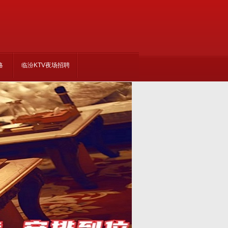
略
临汾KTV夜场招聘