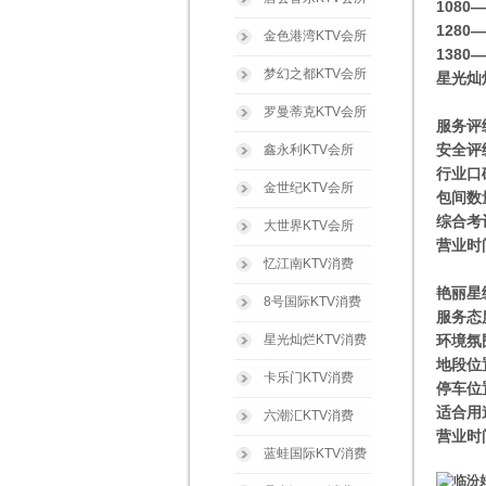
1080
1280
金色港湾KTV会所
1380
梦幻之都KTV会所
星光灿
罗曼蒂克KTV会所
服务评
安全评
鑫永利KTV会所
行业口
金世纪KTV会所
包间数
综合考
大世界KTV会所
营业时间
忆江南KTV消费
艳丽星
8号国际KTV消费
服务态
星光灿烂KTV消费
环境氛
地段位
卡乐门KTV消费
停车位
适合用
六潮汇KTV消费
营业时间
蓝蛙国际KTV消费