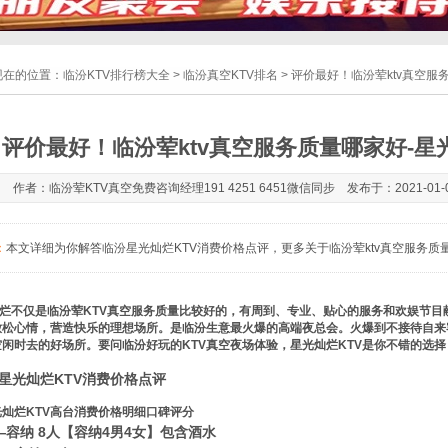
现在的位置：
临汾KTV排行榜大全
>
临汾真空KTV排名
> 评价最好！临汾荤ktv真空服
评价最好！临汾荤ktv真空服务质量哪家好-星
作者：临汾荤KTV真空免费咨询经理191 4251 6451微信同步 发布于：2021-01-03
：
本文详细为你解答临汾星光灿烂KTV消费价格点评，更多关于临汾荤ktv真空服务质量哪家
烂不仅是临汾荤KTV真空服务质量比较好的，有周到、专业、贴心的服务和欢娱节目
放松心情，营造快乐的理想场所。是临汾生意最火爆的高端夜总会。火爆到不接待自来
闲时去的好场所。要问临汾好玩的KTV真空夜场体验，星光灿烂KTV是你不错的选择
灿烂KTV高台消费价格明细口碑评分
——容纳 8人【容纳4男4女】包含酒水