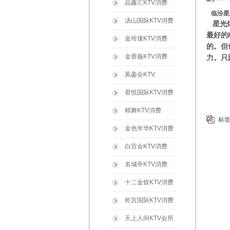
晶鑫汇KTV消费
临汾星
汤山国际KTV消费
星光
最好的
金玲珑KTV消费
的。但
金蔷薇KTV消费
力。只
凤銮会KTV
君悦国际KTV消费
精舞KTV消费
标
金色年华KTV消费
白宫会KTV消费
名城帝KTV消费
十二金钗KTV消费
乾宫国际KTV消费
天上人间KTV会所