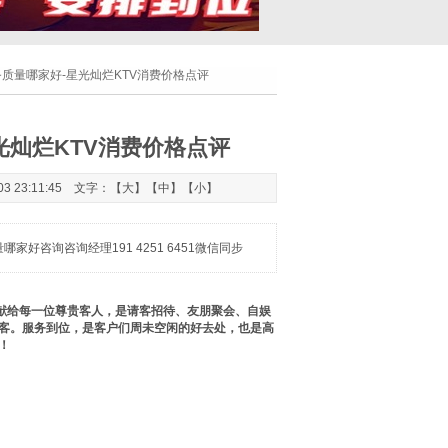
务质量哪家好-星光灿烂KTV消费价格点评
光灿烂KTV消费价格点评
 23:11:45 文字：【
大
】【
中
】【
小
】
好咨询咨询经理191 4251 6451微信同步
献给每一位尊贵客人，是请客招待、友朋聚会、自娱
客。服务到位，是客户们周未空闲的好去处，也是高
！