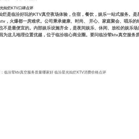
光灿烂KTV口碑点评
灿烂是临汾好玩的KTV真空夜场体验，住宿，餐饮，娱乐一站式服务。是
ktv，火爆都一房难求。公司秉承健康、时尚、 开心、家庭聚会、唱乐的
也不是最便宜的。内部娱乐设施齐全，是夜间娱乐、休闲、放松的娱乐场
因为这儿地理位置优越，位于临汾核心商业圈。要问临汾荤ktv真空服务
签：
临汾荤ktv真空服务质量哪家好
临汾星光灿烂KTV消费价格点评