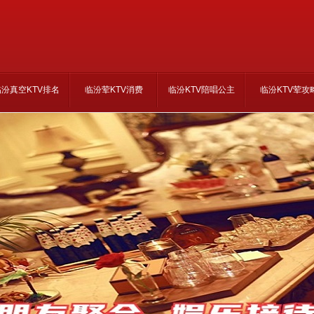
临汾真空KTV排名
临汾荤KTV消费
临汾KTV陪唱公主
临汾KTV荤攻